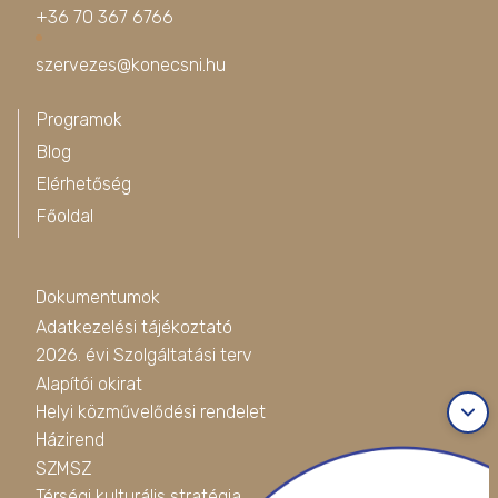
+36 70 367 6766
szervezes@konecsni.hu
Programok
Blog
Elérhetőség
Főoldal
Dokumentumok
Adatkezelési tájékoztató
2026. évi Szolgáltatási terv
Alapítói okirat
Helyi közművelődési rendelet
Házirend
SZMSZ
Térségi kulturális stratégia