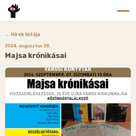
MŰVELŐDÉSI KÖZPONT
← Hírek listája
TÁJHÁZ
VÁROSI KÖNYVTÁR
2024. augusztus 28.
ÖKOTANYA
Majsa krónikásai
TOURINFORM IRODA
GALÉRIA
PÁLYÁZATOK
TEREMBÉRLÉS
HÍREK/KÖZLEMÉNYEK