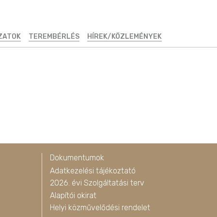
ZATOK
TEREMBÉRLÉS
HÍREK/KÖZLEMÉNYEK
Dokumentumok
Adatkezelési tájékoztató
2026. évi Szolgáltatási terv
Alapítói okirat
Helyi közművelődési rendelet