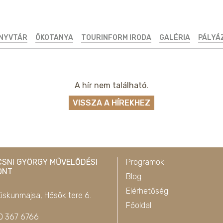
ÖNYVTÁR
ÖKOTANYA
TOURINFORM IRODA
GALÉRIA
PÁLYÁ
A hír nem található.
VISSZA A HÍREKHEZ
CSNI GYÖRGY MŰVELŐDÉSI
Programok
ONT
Blog
Elérhetőség
iskunmajsa, Hősök tere 6.
Főoldal
0 367 6766