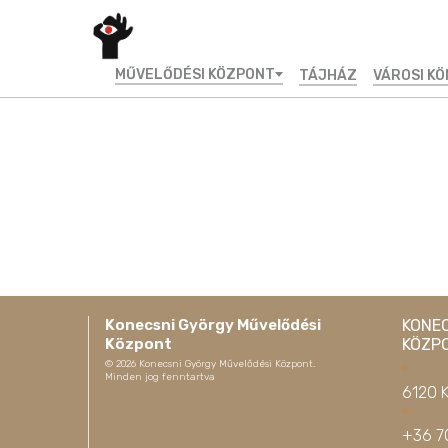
MŰVELŐDÉSI KÖZPONT
TÁJHÁZ
VÁROSI K
Konecsni György Művelődési
KONE
Központ
KÖZP
©
2026
Konecsni György Művelődési Központ.
Minden jog fenntartva
6120 K
+36 7