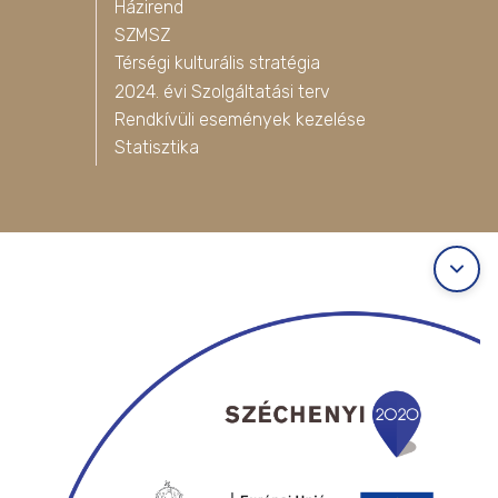
Házirend
SZMSZ
Térségi kulturális stratégia
2024. évi Szolgáltatási terv
Rendkívüli események kezelése
Statisztika